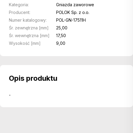
Kategoria:
Gniazda zaworowe
Producent:
POLOK Sp. z o.o.
Numer katalogowy:
POL-GN-17511H
Śr. zewnętrzna [mm]
25,00
Śr. wewnętrzna [mm]
17,50
Wysokość [mm]
9,00
Opis produktu
-