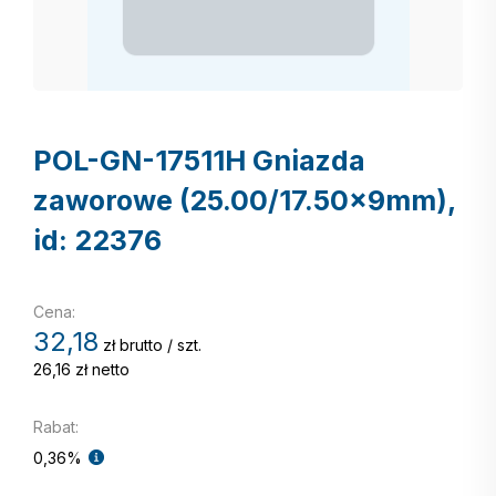
POL-GN-17511H Gniazda
zaworowe (25.00/17.50x9mm),
id: 22376
Cena:
32,18
zł brutto / szt.
26,16
zł netto
Rabat:
0,36%