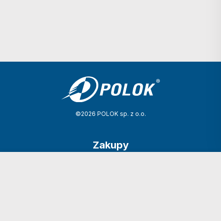
©2026 POLOK sp. z o.o.
Zakupy
Dostawa
Do zapłaty:
0,00
zł
Kontakt
Dostawa i płatność
Dokumenty