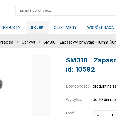
PRODUKTY
SKLEP
OLDTIMERY
WSPÓŁPRACA
rzędzia
Uchwyt
SM318 - Zapasowy chwytak - 18mm (18m
SM318 - Zapas
id: 10582
Dostępność:
produkt na 
Wysyłka:
do 20 dni ro
Ilość:
-