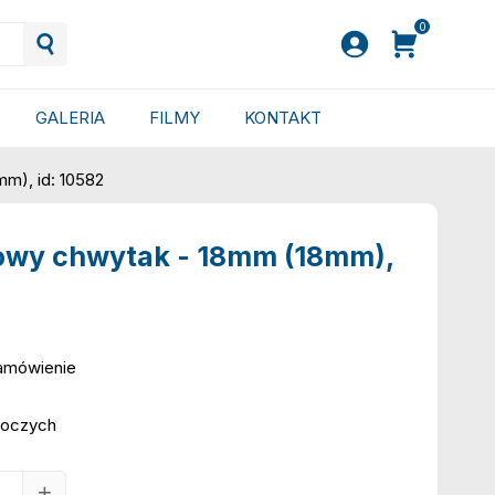
0
GALERIA
FILMY
KONTAKT
m), id: 10582
owy chwytak - 18mm (18mm),
zamówienie
boczych
+